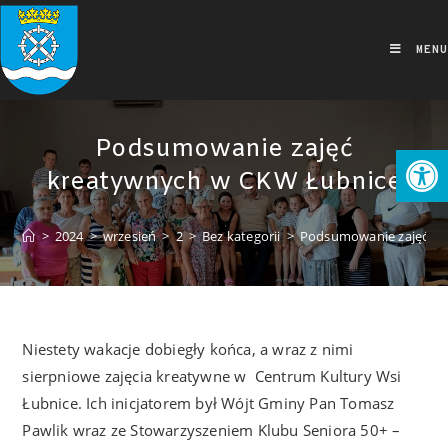
MENU
Podsumowanie zajęć
Ot
kreatywnych w CKW Łubnice
>
2024
>
wrzesień
>
2
>
Bez kategorii
>
Podsumowanie zajęć kr
Niestety wakacje dobiegły końca, a wraz z nimi
sierpniowe zajęcia kreatywne w Centrum Kultury Wsi
Łubnice. Ich inicjatorem był Wójt Gminy Pan Tomasz
Pawlik wraz ze Stowarzyszeniem Klubu Seniora 50+ –