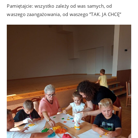
Pamiętajcie: wszystko zależy od was samych, od
waszego zaangażowania, od waszego ”TAK. JA CHCĘ”