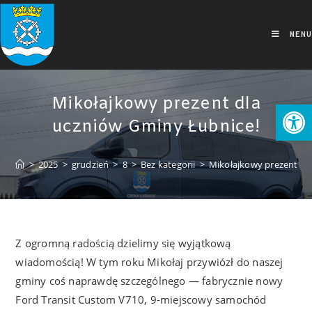
MENU
Mikołajkowy prezent dla
Ot
uczniów Gminy Łubnice!
>
2025
>
grudzień
>
8
>
Bez kategorii
>
Mikołajkowy prezent dl
Z ogromną radością dzielimy się wyjątkową
wiadomością! W tym roku Mikołaj przywiózł do naszej
gminy coś naprawdę szczególnego — fabrycznie nowy
Ford Transit Custom V710, 9-miejscowy samochód