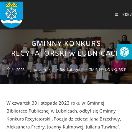
MENU
GMINNY KONKURS
Ot
RECYTATORSKI w ŁUBNICACH
>
2023
>
grudzień
>
1
>
Bez kategorii
>
GMINNY KONKURS RECY
W czwartek 30 listopada 2023 roku w Gminnej
Bibliotece Publicznej w Łubnicach, odbył się Gminny
Konkurs Recytatorski „Poezja dziecięca: Jana Brzechwy,
Aleksandra Fredry, Joanny Kulmowej, Juliana Tuwima”,